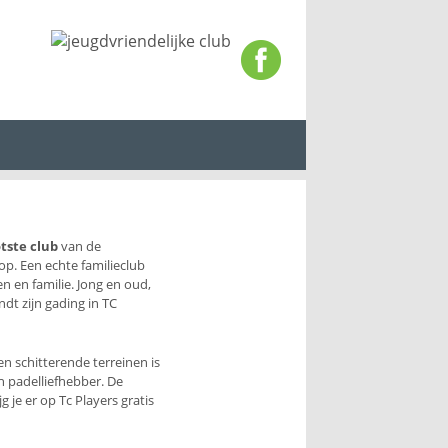
tste club
van de
op. Een echte familieclub
n en familie. Jong en oud,
ndt zijn gading in TC
n schitterende terreinen is
en padelliefhebber. De
 je er op Tc Players gratis