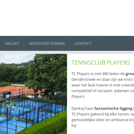
NIEUWS
RESERVEER TERREIN
CONTACT
TENNISCLUB PLAYERS
TC Players is met 880 leden de
groo
Denderstreek en daar zijn we trots 
waar het leuk toeven is met vriende
competitief of recreant: iedereen vi
Players.
Dankzij haar
fantastische ligging
e
TC Players gekend bij elke tennis- 
gemoedelijke sfeer en ambiance krijg
bij!